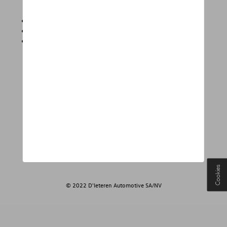
FB
Youtube
Instagram
Informations légales
ŠKODA.be
Vie privée
CO₂
Cookies
© 2022 D'Ieteren Automotive SA/NV